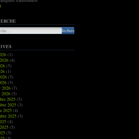
radigmes traditionnels
t
HERCHE
IVES
2026
(1)
t 2026
(4)
2026
(5)
026
(1)
2026
(5)
2026
(3)
r 2026
(7)
r 2026
(5)
bre 2025
(5)
bre 2025
(3)
re 2025
(4)
mbre 2025
(3)
2025
(4)
t 2025
(5)
2025
(5)
025
(3)