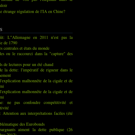
uloir
e étrange régulation de l'IA en Chine?
S
ût: L"Allemagne en 2011 n'est pas la
ie de 1790
s centrales et états du monde
les ou le raccourci dans la "capture" des
ls de lectures pour un été chaud
de la dette: l'impératif de rigueur dans le
nement
 l'explication malhonnête de la cigale et de
rmi
 l'explication malhonnête de la cigale et de
rmi
ne: ne pas confondre compétitivité et
tivité
: Attention aux interprétations faciles (été
blématique des Eurobonds
pargnants aiment la dette publique (26
bre 2012)