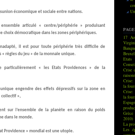
co
Un
ésunion économique et sociale entre nations.
 ensemble articulé « centre/périphérie » produisant
PAGE
 de choix démocratique dans les zones périphériques.
17 Ao
Virgin
adapté, il est pour toute périphérie très difficile de
Banque
Bruxel
s « règles du jeu » de la monnaie unique.
Etats
Consei
ne particulièrement « les Etats Providences » de la
Crise 
raison
Crise:
la fou
 unique engendre des effets dépressifs sur la zone en
Crise:
collectif »,
la fou
Espag
produc
gent sur l’ensemble de la planète en raison du poids
Grèce 
ne dans le monde.
2010)
La pro
Les é
tat Providence » mondial est une utopie.
septem