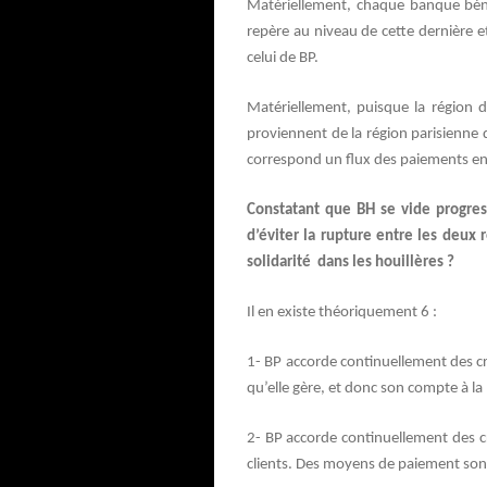
Matériellement, chaque banque béné
repère au niveau de cette dernière et
celui de BP.
Matériellement, puisque la région d
proviennent de la région parisienne 
correspond un flux des paiements en 
Constatant que BH se vide progre
d’éviter la rupture entre les deux 
solidarité dans les houillères ?
Il en existe théoriquement 6 :
1- BP accorde continuellement des cré
qu’elle gère, et donc son compte à la
2- BP accorde continuellement des cr
clients. Des moyens de paiement sont