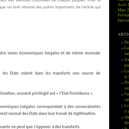
pect des identités culturelles de chaque peuple). Pour le
Avril 
ar un bref résumé des points importants de l’article qui
Mars 
Févrie
Janvie
ARTI
De
La
in
 entre zones économiques inégales et de même monnaie
Ir
pr
La
les Etats voient dans les transferts une source de
la
Pe
ré
l'
gitimation, souvent privilégié est « l’Etat Providence ».
ta
Le
conomiques inégales correspondant à des souverainetés
il
ent normal des Etats dans leur travail de légitimation.
Qu
dé
rmante ne peut que s’opposer à des transferts.
le