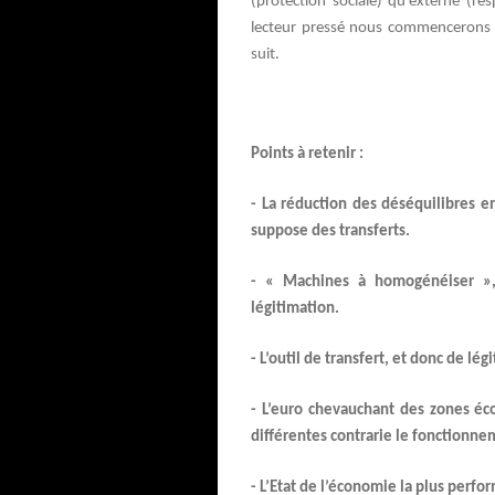
(protection sociale) qu’externe (res
lecteur pressé nous commencerons p
suit.
Points à retenir :
- La réduction des déséquilibres
suppose des transferts.
- « Machines à homogénéiser », 
légitimation.
- L’outil de transfert, et donc de lé
- L’euro chevauchant des zones é
différentes contrarie le fonctionnem
- L’Etat de l’économie la plus perfo