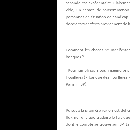
seconde est excédentaire. Clairemen
vide, un espace de consommation 
personnes en situation de handicap) 
donc des transferts proviennent de l
Comment les choses se manifestent 
banques ?
Pour simplifier, nous imaginerons
Houillères (« banque des houillères 
Paris » : BP).
Puisque la première région est défici
flux ne font que traduire le fait qu
dont le compte se trouve sur BP. La 