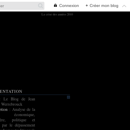
Connexion
+
Créer mon blog
La crise des années 2010
ENTATION
: Le Blog de Jean
 Werrebrouck
ption
: Analyse de la
e économique,
cière, politique et
e par le dépassement