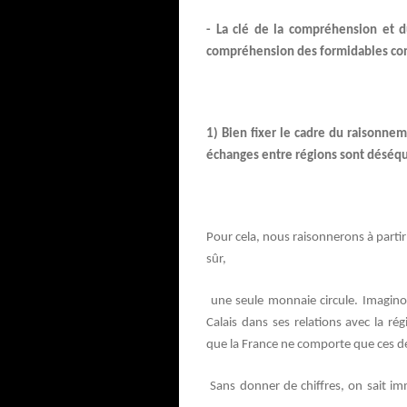
- La clé de la compréhension et d
compréhension des formidables con
1) Bien fixer le cadre du raisonne
échanges entre régions sont déséqu
Pour cela, nous raisonnerons à partir
sûr,
une seule monnaie circule. Imagino
Calais dans ses relations avec la ré
que la France ne comporte que ces d
Sans donner de chiffres, on sait imm