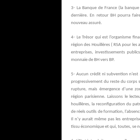
3- La Banque de France (la banque c
dernière. En retour BH pourra faire
nouveau assuré.
4- Le Trésor qui est l’organisme fin
région des Houillères ( RSA pour les 
entreprises, investissements publi
monnaie de BH vers BP.
5- Aucun crédit ni subvention n’est 
progressivement du reste du corps so
rupture, mais émergence d’une zon
région parisienne. Laissons le lecte
houillères, la reconfiguration du pat
de réels outils de formation, l’absen
Il n’y aurait même pas les entrepris
tissu économique et qui, toutes, se n