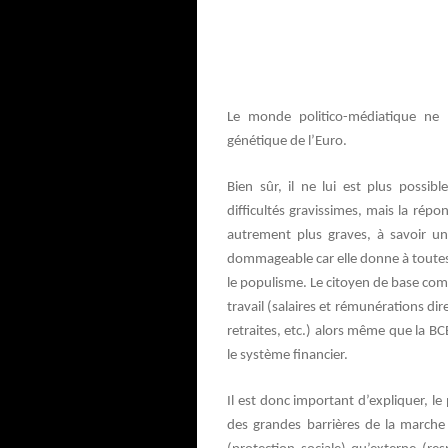
Le monde politico-médiatique ne 
génétique de l’Euro.
Bien sûr, il ne lui est plus possibl
difficultés gravissimes, mais la répo
autrement plus graves, à savoir une 
dommageable car elle donne à toutes 
le populisme. Le citoyen de base com
travail (salaires et rémunérations di
retraites, etc.) alors même que la B
le système financier.
Il est donc important d’expliquer, l
des grandes barrières de la marche 