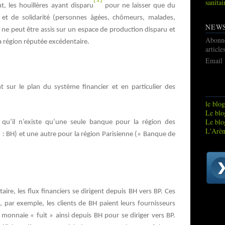
sanitai
t, les houillères ayant disparu
pour ne laisser que du
et de solidarité (personnes âgées, chômeurs, malades,
NEW
ne peut être assis sur un espace de production disparu et
Abonn
a région réputée excédentaire.
article
Email
sur le plan du système financier et en particulier des
le blog
Le blog
Le blo
 qu’il n’existe qu’une seule banque pour la région des
L'Arèn
» : BH) et une autre pour la région Parisienne (« Banque de
taire, les flux financiers se dirigent depuis BH vers BP. Ces
e, par exemple, les clients de BH paient leurs fournisseurs
monnaie « fuit » ainsi depuis BH pour se diriger vers BP.