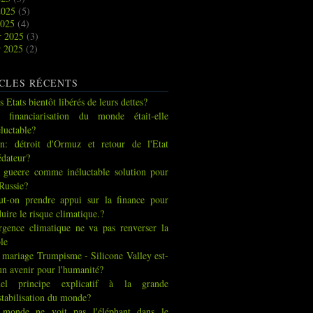
2025
(5)
2025
(4)
r 2025
(3)
r 2025
(2)
CLES RÉCENTS
s Etats bientôt libérés de leurs dettes?
 financiarisation du monde était-elle
éluctable?
an: détroit d'Ormuz et retour de l'Etat
édateur?
 gueere comme inéluctable solution pour
 Russie?
ut-on prendre appui sur la finance pour
duire le risque climatique.?
urgence climatique ne va pas renverser la
ble
 mariage Trumpisme - Silicone Valley est-
 un avenir pour l'humanité?
el principe explicatif à la grande
stabilisation du monde?
 monde ne voit pas l'éléphant dans le