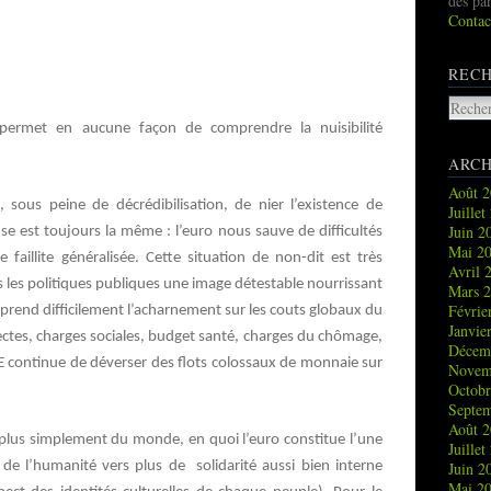
des pa
Contac
REC
permet en aucune façon de comprendre la nuisibilité
ARCH
Août 
e, sous peine de décrédibilisation, de nier l’existence de
Juille
Juin 
nse est toujours la même : l’euro nous sauve de difficultés
Mai 2
faillite généralisée. Cette situation de non-dit est très
Avril 
les politiques publiques une image détestable nourrissant
Mars 
Févrie
prend difficilement l’acharnement sur les couts globaux du
Janvie
rectes, charges sociales, budget santé, charges du chômage,
Décem
CE continue de déverser des flots colossaux de monnaie sur
Novem
Octob
Septe
Août 
e plus simplement du monde, en quoi l’euro constitue l’une
Juille
de l’humanité vers plus de solidarité aussi bien interne
Juin 
Mai 2