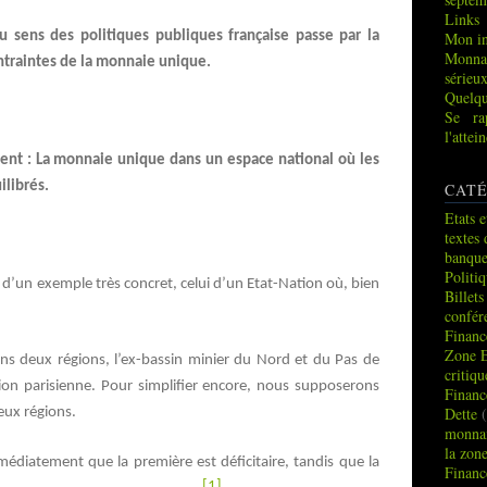
Links
u sens des politiques publiques française passe par la
Mon in
Monna
traintes de la monnaie unique.
sérieu
Quelqu
Se ra
l'atte
ment : La monnaie unique dans un espace national où les
ilibrés.
CATÉ
Etats e
textes 
banque
Politi
 d’un exemple très concret, celui d’un Etat-Nation où, bien
Billets
confér
Financ
Zone 
ns deux régions, l’ex-bassin minier du Nord et du Pas de
critiq
gion parisienne. Pour simplifier encore, nous supposerons
Financ
Dette
(
eux régions.
monnai
la zon
édiatement que la première est déficitaire, tandis que la
Financ
[1]