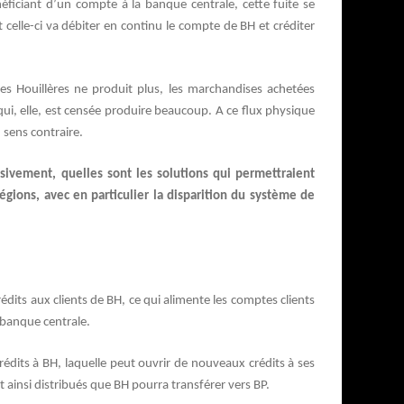
ficiant d’un compte à la banque centrale, cette fuite se
 celle-ci va débiter en continu le compte de BH et créditer
es Houillères ne produit plus, les marchandises achetées
qui, elle, est censée produire beaucoup. A ce flux physique
sens contraire.
ssivement,
quelles sont les solutions qui permettraient
régions, avec en particulier la disparition du système de
dits aux clients de BH, ce qui alimente les comptes clients
 banque centrale.
édits à BH, laquelle peut ouvrir de nouveaux crédits à ses
 ainsi distribués que BH pourra transférer vers BP.