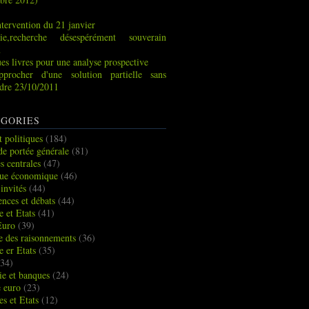
tervention du 21 janvier
ie,recherche désespérément souverain
x
es livres pour une analyse prospective
pprocher d'une solution partielle sans
indre 23/10/2011
GORIES
t politiques
(184)
de portée générale
(81)
s centrales
(47)
que économique
(46)
 invités
(44)
ences et débats
(44)
e et Etats
(41)
Euro
(39)
ue des raisonnements
(36)
e er Etats
(35)
34)
e et banques
(24)
e euro
(23)
es et Etats
(12)