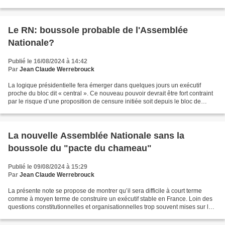
législatif. Traditionnellement,...
Le RN: boussole probable de l'Assemblée
Nationale?
Publié le 16/08/2024 à 14:42
Par
Jean Claude Werrebrouck
La logique présidentielle fera émerger dans quelques jours un exécutif
proche du bloc dit « central ». Ce nouveau pouvoir devrait être fort contraint
par le risque d’une proposition de censure initiée soit depuis le bloc de
gauche soit depuis le RN. Des...
La nouvelle Assemblée Nationale sans la
boussole du "pacte du chameau"
Publié le 09/08/2024 à 15:29
Par
Jean Claude Werrebrouck
La présente note se propose de montrer qu’il sera difficile à court terme
comme à moyen terme de construire un exécutif stable en France. Loin des
questions constitutionnelles et organisationnelles trop souvent mises sur le
devant de la scène, cette réalité...