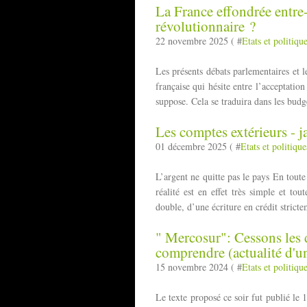
La France effondrée entre-
révolutionnaire ?
22 novembre 2025 ( #
Etats et politiqu
Les présents débats parlementaires et l
française qui hésite entre l’acceptatio
suppose. Cela se traduira dans les budge
Les comptes extérieurs - 
01 décembre 2025 ( #
Etats et politique
L’argent ne quitte pas le pays En tout
réalité est en effet très simple et tou
double, d’une écriture en crédit stricte
" Mercosur": Cessons les 
comprendre (actualité d'un
15 novembre 2024 ( #
Etats et politiqu
Le texte proposé ce soir fut publié le 