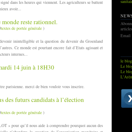
sanitai
signé dans les heures qui viennent. Les agriculteurs se battent
mieux avoir...
NEW
 monde reste rationnel.
Abonn
#
textes de portée générale
)
article
Email
venir inintelligible et la question du devenir du Groenland
autres. Ce monde est pourtant encore fait d’Etats agissant et
cteurs internes...
le blog
 mardi 14 juin à 18H30
Le blog
Le blo
L'Arèn
ntre parisienne. merci de bien vouloir vous inscrire.
us des futurs candidats à l’élection
#
textes de portée générale
)
OT » pour qu’il nous aide à comprendre pourquoi aucun des
ntielle n’abordera la question de l’organisation monétaire et