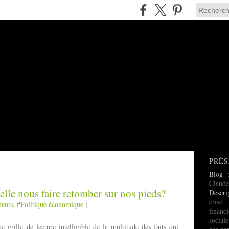
PRÉS
Blog
Claude
-elle nous faire retomber sur nos pieds?
Descri
cris
ments
, #
Politique économique
)
finan
social
 grille de lecture intelligible de la multitude des faits qui