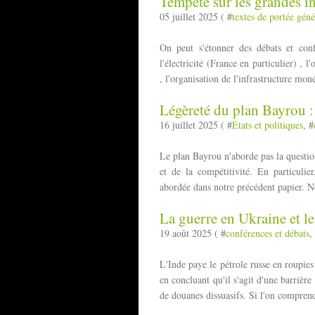
Tempête sur les grandes infr
05 juillet 2025 ( #
textes de portée géné
On peut s'étonner des débats et confl
l'électricité (France en particulier) , 
, l'organisation de l'infrastructure moné
Légèreté du plan Bayrou : 
16 juillet 2025 ( #
Etats et politiques
, #
Le plan Bayrou n'aborde pas la questio
et de la compétitivité. En particuli
abordée dans notre précédent papier. No
La guerre en Ukraine et le
19 août 2025 ( #
conférences et débats
,
L'Inde paye le pétrole russe en roupies
en concluant qu'il s'agit d'une barrière
de douanes dissuasifs. Si l'on comprend