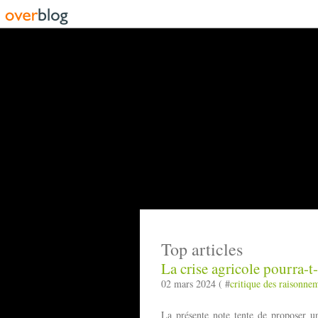
Top articles
La crise agricole pourra-t
02 mars 2024 ( #
critique des raisonne
La présente note tente de proposer une