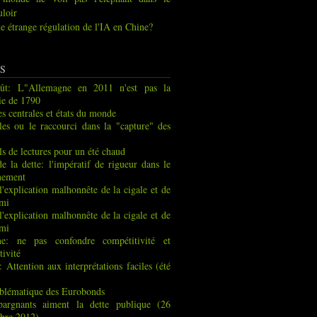
uloir
e étrange régulation de l'IA en Chine?
S
ût: L"Allemagne en 2011 n'est pas la
ie de 1790
s centrales et états du monde
les ou le raccourci dans la "capture" des
ls de lectures pour un été chaud
de la dette: l'impératif de rigueur dans le
nement
 l'explication malhonnête de la cigale et de
rmi
 l'explication malhonnête de la cigale et de
rmi
ne: ne pas confondre compétitivité et
tivité
: Attention aux interprétations faciles (été
blématique des Eurobonds
pargnants aiment la dette publique (26
bre 2012)