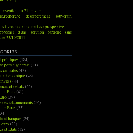
tervention du 21 janvier
ie,recherche désespérément souverain
x
es livres pour une analyse prospective
pprocher d'une solution partielle sans
indre 23/10/2011
GORIES
t politiques
(184)
de portée générale
(81)
s centrales
(47)
que économique
(46)
 invités
(44)
ences et débats
(44)
e et Etats
(41)
Euro
(39)
ue des raisonnements
(36)
e er Etats
(35)
34)
e et banques
(24)
e euro
(23)
es et Etats
(12)