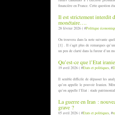
financière en France. Cette question éta
Il est strictement interdit
monétaire….
28 février 2026 ( #
Politique économiq
On trouvera dans la note suivante quel
[1] . Il s’agit plus de remarques qu’u
un peu de clarté dans la fureur d’un 
Qu’est-ce que l’Etat irani
19 avril 2026 ( #
Etats et politiques
, #
D
Il semble difficile de dépasser les ana
qu’on appelle le pouvoir Iranien. Même
qu’on appelle l’Etat : stade patrimonial,
La guerre en Iran : nouve
grave ?
05 avril 2026 ( #
Etats et politiques
, #
t