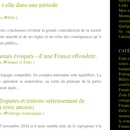
 t-elle dans une période
Links
Mon in
Monna
es
, #
Dette
)
sérieu
Quelqu
eurs conclusions révèlent la grande contradiction de la société
Se ra
n du marché et de ses règles et un refus des conséquences qu’il
l'atte
ts publics...
CATÉ
jamais évoqués - d’une France effondrée.
Etats e
s
, #
Finance et Etats
)
textes 
banque
Politi
e logique comptable, les comptes nationaux sont équilibrés. La
Billets
te opération se matérialise, en vertu du principe de la partie
confér
ment égale...
Financ
Zone 
disputes et tentons sérieusement de
critiq
Financ
 texte ancien)
Dette
(
es
, #
Politique économique
)
monnai
la zon
15 novembre 2024 et il nous semble utile de le reproposer à la
Financ