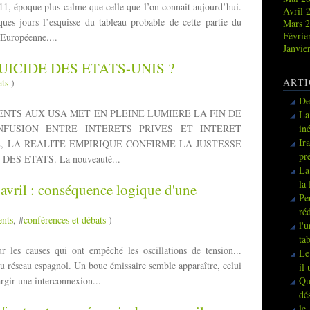
 2011, époque plus calme que celle que l’on connait aujourd’hui.
Avril 
ues jours l’esquisse du tableau probable de cette partie du
Mars 
Févrie
 Européenne....
Janvie
UICIDE DES ETATS-UNIS ?
ARTI
ats
)
De
NTS AUX USA MET EN PLEINE LUMIERE LA FIN DE
La
NFUSION ENTRE INTERETS PRIVES ET INTERET
in
Ir
, LA REALITE EMPIRIQUE CONFIRME LA JUSTESSE
pr
S ETATS. La nouveauté...
La
la
avril : conséquence logique d'une
Pe
ré
ents
, #
conférences et débats
)
l'
ta
r les causes qui ont empêché les oscillations de tension...
Le
du réseau espagnol. Un bouc émissaire semble apparaître, celui
il
argir une interconnexion...
Qu
dé
le