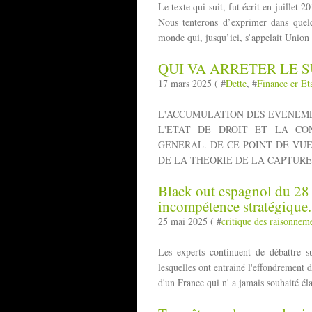
Le texte qui suit, fut écrit en juillet
Nous tenterons d’exprimer dans quelq
monde qui, jusqu’ici, s’appelait Union
QUI VA ARRETER LE S
17 mars 2025 ( #
Dette
, #
Finance er Et
L'ACCUMULATION DES EVENEME
L'ETAT DE DROIT ET LA CO
GENERAL. DE CE POINT DE VUE
DE LA THEORIE DE LA CAPTURE DE
Black out espagnol du 28 
incompétence stratégique.
25 mai 2025 ( #
critique des raisonnem
Les experts continuent de débattre su
lesquelles ont entrainé l'effondrement 
d'un France qui n' a jamais souhaité él