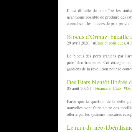
Il est difficile de connaître les stat
néanmoins possible de produire des est
connaissent les hausses de prix provoqu
Blocus d'Ormuz: bataille a
29 avril 2026 ( #
Etats et politiques
, #
D
Le blocus des ports iraniens par l'a
pétrolière iranienne. Cet étranglemen
gardiens de la révolution pour le conto
Des Etats bientôt libérés d
05 août 2026 ( #
Finance er Etats
, #
Det
Parce que la question de la dette pu
nouvelles vont faire naitre des modèl
offerte par les systèmes bancaires europ
Le mur du néo-libéralisme 