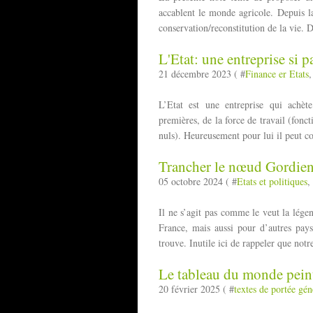
accablent le monde agricole. Depuis la 
conservation/reconstitution de la vie. 
L'Etat: une entreprise si pa
21 décembre 2023 ( #
Finance er Etats
,
L’Etat est une entreprise qui achèt
premières, de la force de travail (fonct
nuls). Heureusement pour lui il peut cou
Trancher le nœud Gordien 
05 octobre 2024 ( #
Etats et politiques
,
Il ne s’agit pas comme le veut la légen
France, mais aussi pour d’autres pays,
trouve. Inutile ici de rappeler que notre
Le tableau du monde peint 
20 février 2025 ( #
textes de portée gén