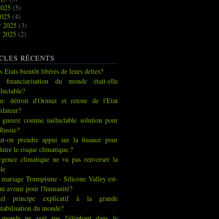
2025
(5)
2025
(4)
r 2025
(3)
r 2025
(2)
CLES RÉCENTS
s Etats bientôt libérés de leurs dettes?
 financiarisation du monde était-elle
éluctable?
an: détroit d'Ormuz et retour de l'Etat
édateur?
 gueere comme inéluctable solution pour
 Russie?
ut-on prendre appui sur la finance pour
duire le risque climatique.?
urgence climatique ne va pas renverser la
ble
 mariage Trumpisme - Silicone Valley est-
 un avenir pour l'humanité?
el principe explicatif à la grande
stabilisation du monde?
 monde ne voit pas l'éléphant dans le