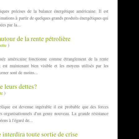
istiques précises de la balance énergétique américaine. Il est
imations à partir de quelques grands produits énergétiques qui
ées par la...
utour de la rente pétrolière
ette
)
rmée américaine fonctionne comme étranglement de la rente
t est maintenant bien visible et les moyens utilisés par les
urner sont de moins...
e leurs dettes?
te
)
blique est devenue ingérable il est probable que des forces
es organisationnels d'un genre nouveau. La grande résistance
éens à l'égard de...
interdira toute sortie de crise