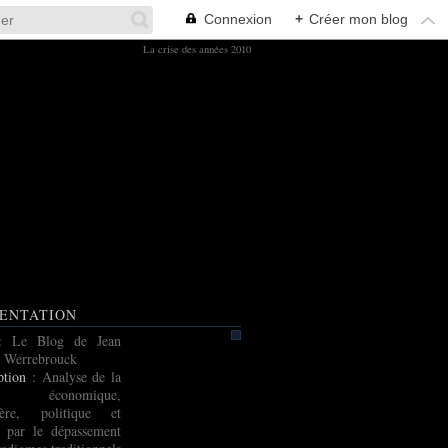
Connexion
+
Créer mon blog
La crise des années 2010
ENTATION
: Le Blog de Jean
 Werrebrouck
ption
: Analyse de la
e économique,
cière, politique et
e par le dépassement