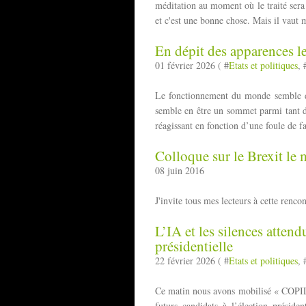
méditation au moment où le traité sera 
et c'est une bonne chose. Mais il vaut 
En dépit des apparences le
01 février 2026 ( #
Etats et politiques
, 
Le fonctionnement du monde semble de
semble en être un sommet parmi tant d’
réagissant en fonction d’une foule de fa
Colloque sur le Brexit le
08 juin 2016
J'invite tous mes lecteurs à cette renco
L’IA et les silences attend
présidentielle
22 février 2026 ( #
Etats et politiques
, 
Ce matin nous avons mobilisé « COPIL
futurs candidats à l’élection préside