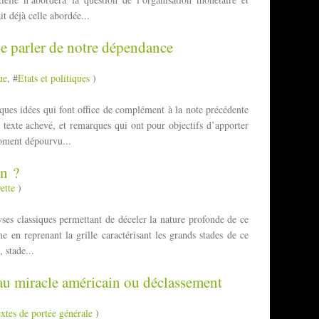
it déjà celle abordée...
 de parler de notre dépendance
ue
, #
Etats et politiques
)
ques idées qui font office de complément à la note précédente
n texte achevé, et remarques qui ont pour objectifs d’apporter
moment dépourvu...
en ?
ette
)
lyses classiques permettant de déceler la nature profonde de ce
 en reprenant la grille caractérisant les grands stades de ce
 stade...
au miracle américain ou déclassement
extes de portée générale
)