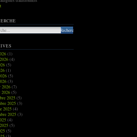
radigmes traditionnels
t
HERCHE
IVES
2026
(1)
t 2026
(4)
2026
(5)
026
(1)
2026
(5)
2026
(3)
r 2026
(7)
r 2026
(5)
bre 2025
(5)
bre 2025
(3)
re 2025
(4)
mbre 2025
(3)
2025
(4)
t 2025
(5)
2025
(5)
025
(3)