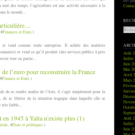
des pa
nuit des temps, l’agriculture est une activité nécessaire à la
Contac
Dans le monde...
REC
rticulière....
 #
Finances et Etats
)
e et vend comme toute entreprise. Il achète des matières
ARCH
ionnaires) et vend ce qu’il produit (des services publics à prix
Août 
vrir tout ou partie...
Juille
Juin 
Mai 2
de l’euro pour reconstruire la France
Avril 
 #
Finance et Etats
)
Mars 
Févrie
Janvie
de de se rendre maître de l’Asie, il s’agit simplement pour la
Décem
 de se libérer de la situation tragique dans laquelle elle se
Novem
 très faible...
Octob
Septe
en 1945 à Yalta n'existe plus (1)
Août 
Juille
érale
, #
Etats et politiques
)
Juin 
Mai 2