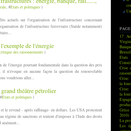
astructures : énergie, banque, rail......,
co
rale
, #
Etats et politiques
)
Un
its actuels sur l'organisation de l'infrastructure concernant
l'organisation de l'infrastructure ferroviaire (Suède notamment)
PAGE
taire...
17 Ao
Virgin
l'exemple de l'énergie
Banque
critique des raisonnements
)
Bruxel
Etats
Consei
n de l'énergie pourtant fondamentale dans la question des prix
Crise 
er, il n'évoque en aucune façon la question du renouvelable
raison
us voudrions aller...
Crise:
la fou
Crise:
 grand théâtre pétrolier
la fou
 #
Etats et politiques
)
Espag
produc
 et le revend - après raffinage- en dollars. Les USA protestent
Grèce 
2010)
 au régime de sanctions et tentent d'imposer à l'Inde des droits
La pro
 aisément...
Les é
septem